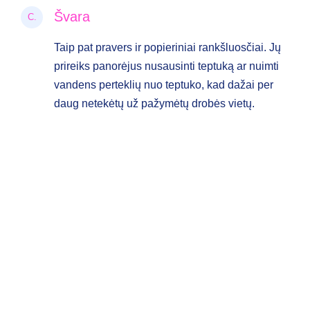
Švara
C.
Taip pat pravers ir popieriniai rankšluosčiai. Jų
prireiks panorėjus nusausinti teptuką ar nuimti
vandens perteklių nuo teptuko, kad dažai per
daug netekėtų už pažymėtų drobės vietų.