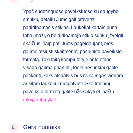
Ypač sudėtinguose paveiksluose su daugybe
smulkių detalių Jums gali praversti
padidinamasis stiklas. Laukeliai kartais būna
labai maži, o be didinamojo stiklo sunku įžvelgti
skaičius. Taip pat, Jums pageidaujant, mes
galime atsiųsti skaitmeninį pasirinkto paveikslo
formatą. Tokį failą kompiuteryje ar telefone
visada galima priartinti, todėl nesunkiai galite
patikrinti, koks atspalvis bus reikalingas vienam
ar kitam laukeliui nuspalvinti. Skaitmeninį
paveikslo formatą galite užsisakyti el. paštu
info@nutapyk.lt
.
Gera nuotaika
B.