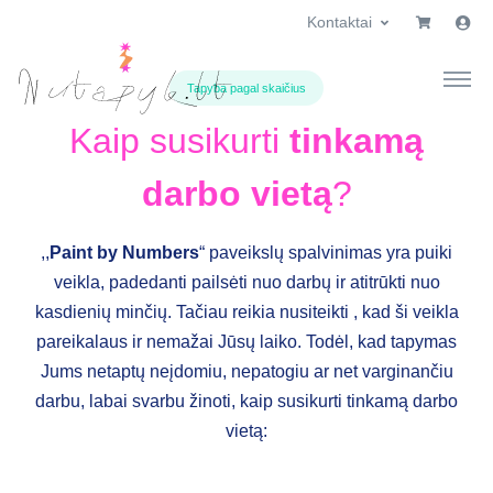
Kontaktai
×
Prekių krepšelis
×
Labas!
Tapyba pagal skaičius
Prisijunk prie pirkėjo paskyros
Kaip susikurti
tinkamą
darbo vietą
?
El. paštas
,,
Paint by Numbers
“ paveikslų spalvinimas yra puiki
Slaptažodis
veikla, padedanti pailsėti nuo darbų ir atitrūkti nuo
kasdienių minčių. Tačiau reikia nusiteikti , kad ši veikla
pareikalaus ir nemažai Jūsų laiko. Todėl, kad tapymas
Pamiršau slaptažodį
Jums netaptų neįdomiu, nepatogiu ar net varginančiu
darbu, labai svarbu žinoti, kaip susikurti tinkamą darbo
Prisijungti
vietą:
Dar neturite paskyros?
Registruotis