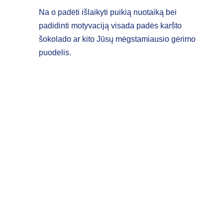
Na o padėti išlaikyti puikią nuotaiką bei
padidinti motyvaciją visada padės karšto
šokolado ar kito Jūsų mėgstamiausio gėrimo
puodelis.