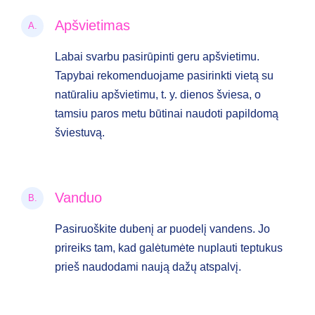
Apšvietimas
A.
Labai svarbu pasirūpinti geru apšvietimu.
Tapybai rekomenduojame pasirinkti vietą su
natūraliu apšvietimu, t. y. dienos šviesa, o
tamsiu paros metu būtinai naudoti papildomą
šviestuvą.
Vanduo
B.
Pasiruoškite dubenį ar puodelį vandens. Jo
prireiks tam, kad galėtumėte nuplauti teptukus
prieš naudodami naują dažų atspalvį.