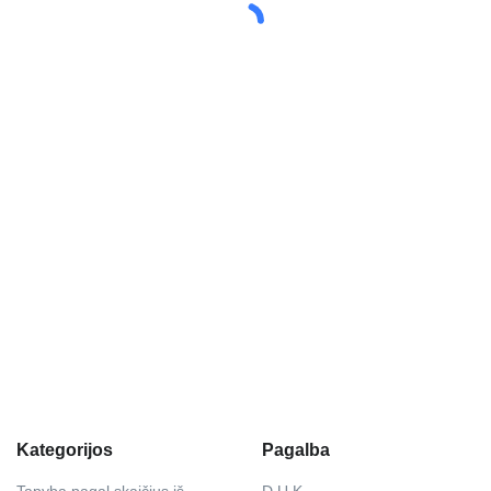
Kategorijos
Pagalba
Tapyba pagal skaičius iš
D.U.K