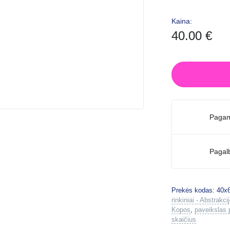
Kaina:
40.00
€
Pagam
Pagal
Prekės kodas:
40x
rinkiniai - Abstrakci
Kopos
,
paveikslas 
skaičius