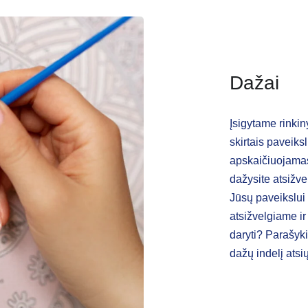
Dažai
Įsigytame rinkin
skirtais paveiks
apskaičiuojamas 
dažysite atsižv
Jūsų paveikslui 
atsižvelgiame ir 
daryti? Parašyk
dažų indelį at