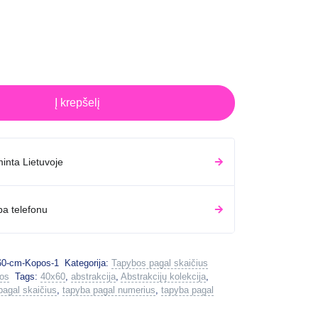
Į krepšelį
inta Lietuvoje
ba telefonu
60-cm-Kopos-1
Kategorija:
Tapybos pagal skaičius
jos
Tags:
40x60
,
abstrakcija
,
Abstrakcijų kolekcija
,
pagal skaičius
,
tapyba pagal numerius
,
tapyba pagal