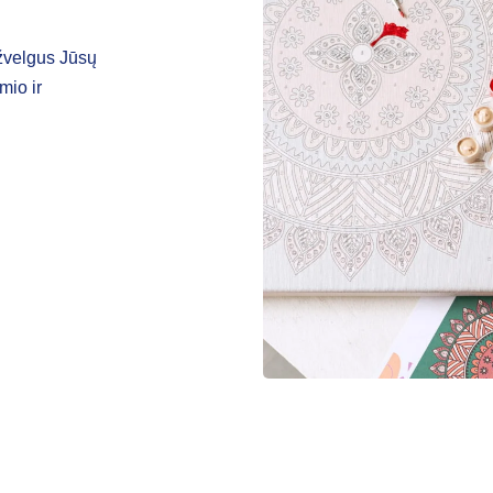
ižvelgus Jūsų
mio ir