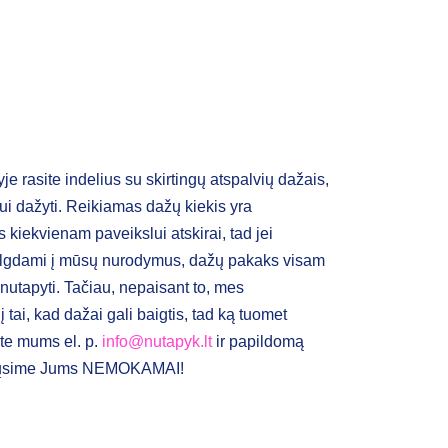
yje rasite indelius su skirtingų atspalvių dažais,
lui dažyti. Reikiamas dažų kiekis yra
kiekvienam paveikslui atskirai, tad jei
elgdami į mūsų nurodymus, dažų pakaks visam
nutapyti. Tačiau, nepaisant to, mes
į tai, kad dažai gali baigtis, tad ką tuomet
ite mums el. p.
info@nutapyk.lt
ir papildomą
siųsime Jums NEMOKAMAI!