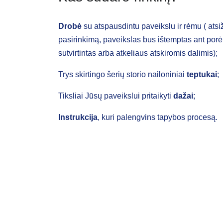
Drobė
su atspausdintu paveikslu ir rėmu ( ats
pasirinkimą, paveikslas bus ištemptas ant porė
sutvirtintas arba atkeliaus atskiromis dalimis);
Trys skirtingo šerių storio nailoniniai
teptukai
;
Tiksliai Jūsų paveikslui pritaikyti
dažai
;
Instrukcija
, kuri palengvins tapybos procesą.