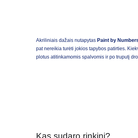
Akriliniais dažais nutapytas
Paint by Number
pat nereikia turėti jokios tapybos patirties. Ki
plotus atitinkamomis spalvomis ir po truputį dr
Kas sudaro rinkinį?