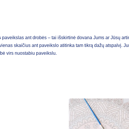
s
paveikslas ant drobės – tai išskirtinė dovana Jums ar Jūsų art
ekvienas skaičius ant paveikslo atitinka tam tikrą dažų atspalvį. 
obė virs nuostabiu paveikslu.