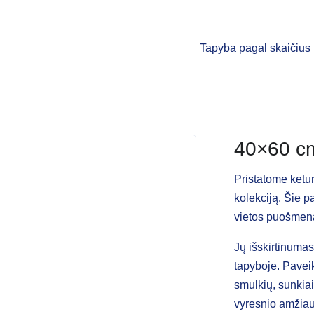
Tapyba pagal skaičius
40×60 cm
Pristatome ketur
kolekciją. Šie p
vietos puošmen
Jų išskirtinumas
tapyboje. Paveik
smulkių, sunkiai 
vyresnio amžia