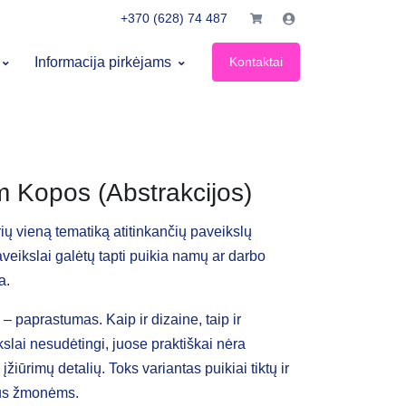
+370 (628) 74 487
×
Prekių krepšelis
×
Informacija pirkėjams
Kontaktai
Labas!
Prisijunk prie pirkėjo paskyros
El. paštas
 Kopos (Abstrakcijos)
ių vieną tematiką atitinkančių paveikslų
Slaptažodis
aveikslai galėtų tapti puikia namų ar darbo
a.
Pamiršau slaptažodį
 – paprastumas. Kaip ir dizaine, taip ir
slai nesudėtingi, juose praktiškai nėra
Prisijungti
įžiūrimų detalių. Toks variantas puikiai tiktų ir
Dar neturite paskyros?
Registruotis
us žmonėms.