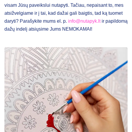
visam Jūsų paveikslui nutapyti. Tačiau, nepaisant to, mes
atsižvelgiame ir į tai, kad dažai gali baigtis, tad ką tuomet
daryti? Parašykite mums el. p.
info@nutapyk.lt
ir papildomą
dažų indelį atsiųsime Jums NEMOKAMAI!