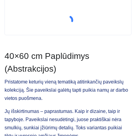
40×60 cm Paplūdimys
(Abstrakcijos)
Pristatome keturių vieną tematiką atitinkančių paveikslų
kolekciją. Šie paveikslai galėtų tapti puikia namų ar darbo
vietos puošmena.
Jų išskirtinumas – paprastumas. Kaip ir dizaine, taip ir
tapyboje. Paveikslai nesudėtingi, juose praktiškai nėra
smulkių, sunkiai įžiūrimų detalių. Toks variantas puikiai
tiktų ir vyresnio amžiaus žmonėms.