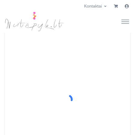
Kontaktai
×
Prekių krepšelis
×
Labas!
Prisijunk prie pirkėjo paskyros
El. paštas
Slaptažodis
Pamiršau slaptažodį
Prisijungti
Dar neturite paskyros?
Registruotis