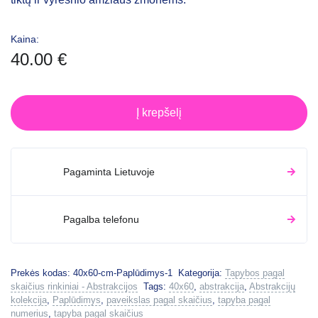
Kaina:
40.00
€
Į krepšelį
Pagaminta Lietuvoje
Pagalba telefonu
Prekės kodas:
40x60-cm-Paplūdimys-1
Kategorija:
Tapybos pagal
skaičius rinkiniai - Abstrakcijos
Tags:
40x60
,
abstrakcija
,
Abstrakcijų
kolekcija
,
Paplūdimys
,
paveikslas pagal skaičius
,
tapyba pagal
numerius
,
tapyba pagal skaičius