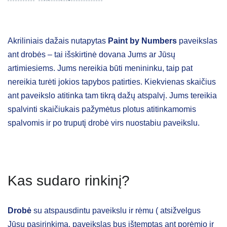
Akriliniais dažais nutapytas
Paint by Numbers
paveikslas
ant drobės – tai išskirtinė dovana Jums ar Jūsų
artimiesiems. Jums nereikia būti menininku, taip pat
nereikia turėti jokios tapybos patirties. Kiekvienas skaičius
ant paveikslo atitinka tam tikrą dažų atspalvį. Jums tereikia
spalvinti skaičiukais pažymėtus plotus atitinkamomis
spalvomis ir po truputį drobė virs nuostabiu paveikslu.
Kas sudaro rinkinį?
Drobė
su atspausdintu paveikslu ir rėmu ( atsižvelgus
Jūsų pasirinkimą, paveikslas bus ištemptas ant porėmio ir