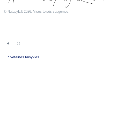
© Nutapyk.lt 2026. Visos teisės saugomos.
Svetainės taisyklės
Užsakymo suma
0.00
€
Krepšelis ir apmokėjimas
Pasirinkti paveikslą
Privatumo politika