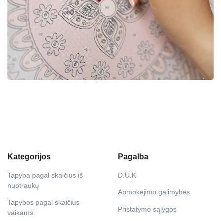
Kategorijos
Pagalba
Tapyba pagal skaičius iš
D.U.K
nuotraukų
Apmokėjimo galimybės
Tapybos pagal skaičius
Pristatymo sąlygos
vaikams