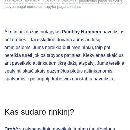
abstrakcija
,
Abstrakcijų kolekcija
,
kolekcija
,
paveikslas pagal skaičius
,
tapyba pagal numerius
,
tapyba pagal skaičius
Akriliniais dažais nutapytas
Paint by Numbers
paveikslas
ant drobės – tai išskirtinė dovana Jums ar Jūsų
artimiesiems. Jums nereikia būti menininku, taip pat
nereikia turėti jokios tapybos patirties. Kiekvienas skaičius
ant paveikslo atitinka tam tikrą dažų atspalvį. Jums tereikia
spalvinti skaičiukais pažymėtus plotus atitinkamomis
spalvomis ir po truputį drobė virs nuostabiu paveikslu.
Kas sudaro rinkinį?
Drobė
su atspausdintu paveikslu ir rėmu ( atsižvelgus