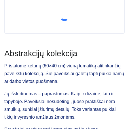
Abstrakcijų kolekcija
Pristatome keturių (60×40 cm) vieną tematiką atitinkančių
paveikslų kolekciją. Šie paveikslai galėtų tapti puikia namų
ar darbo vietos puošmena.
Jų išskirtinumas – paprastumas. Kaip ir dizaine, taip ir
tapyboje. Paveikslai nesudėtingi, juose praktiškai nėra
smulkių, sunkiai įžiūrimų detalių. Toks variantas puikiai
tiktų ir vyresnio amžiaus žmonėms.