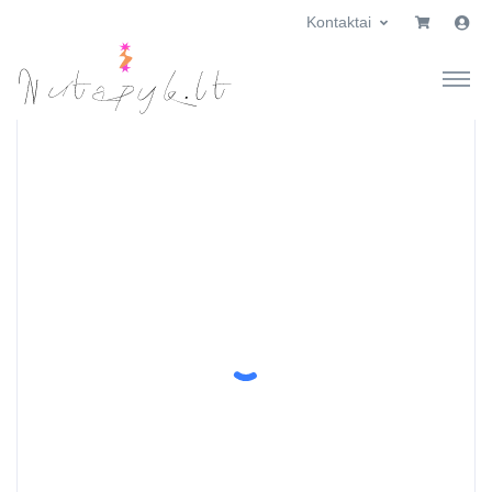
Kontaktai
×
Prekių krepšelis
×
Labas!
Prisijunk prie pirkėjo paskyros
El. paštas
Slaptažodis
Pamiršau slaptažodį
Prisijungti
Dar neturite paskyros?
Registruotis