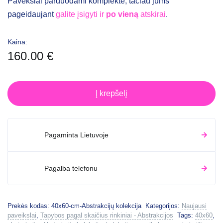
Pavekslai parduodami komplekte, tačiau jums
pageidaujant
galite įsigyti ir
po vieną
atskirai
.
Kaina:
160.00
€
Į krepšelį
Pagaminta Lietuvoje
Pagalba telefonu
Prekės kodas:
40x60-cm-Abstrakcijų kolekcija
Kategorijos:
Naujausi
paveikslai
,
Tapybos pagal skaičius rinkiniai - Abstrakcijos
Tags:
40x60
,