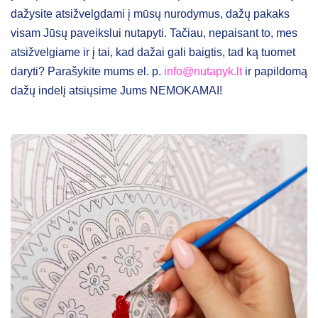
dažysite atsižvelgdami į mūsų nurodymus, dažų pakaks
visam Jūsų paveikslui nutapyti. Tačiau, nepaisant to, mes
atsižvelgiame ir į tai, kad dažai gali baigtis, tad ką tuomet
daryti? Parašykite mums el. p.
info@nutapyk.lt
ir papildomą
dažų indelį atsiųsime Jums NEMOKAMAI!