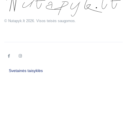
© Nutapyk.lt 2026. Visos teisės saugomos.
Svetainės taisyklės
Užsakymo suma
0.00
€
Krepšelis ir apmokėjimas