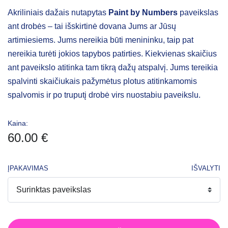
Akriliniais dažais nutapytas
Paint by Numbers
paveikslas
ant drobės – tai išskirtinė dovana Jums ar Jūsų
artimiesiems. Jums nereikia būti menininku, taip pat
nereikia turėti jokios tapybos patirties. Kiekvienas skaičius
ant paveikslo atitinka tam tikrą dažų atspalvį. Jums tereikia
spalvinti skaičiukais pažymėtus plotus atitinkamomis
spalvomis ir po truputį drobė virs nuostabiu paveikslu.
Kaina:
60.00
€
ĮPAKAVIMAS
IŠVALYTI