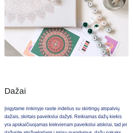
Dažai
Įsigytame rinkinyje rasite indelius su skirtingų atspalvių
dažais, skirtais paveikslui dažyti. Reikiamas dažų kiekis
yra apskaičiuojamas kiekvienam paveikslui atskirai, tad jei
dažysite atsižvelgdami į mūsų nurodymus, dažų pakaks