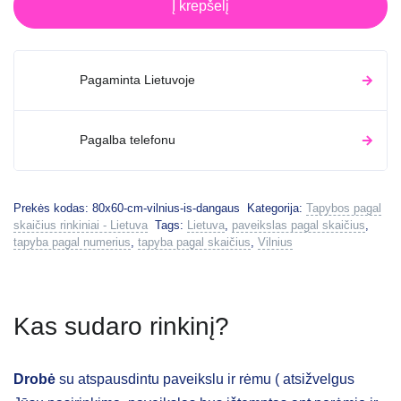
Į krepšelį
Pagaminta Lietuvoje
Pagalba telefonu
Prekės kodas:
80x60-cm-vilnius-is-dangaus
Kategorija:
Tapybos pagal
skaičius rinkiniai - Lietuva
Tags:
Lietuva
,
paveikslas pagal skaičius
,
tapyba pagal numerius
,
tapyba pagal skaičius
,
Vilnius
Kas sudaro rinkinį?
Drobė
su atspausdintu paveikslu ir rėmu ( atsižvelgus