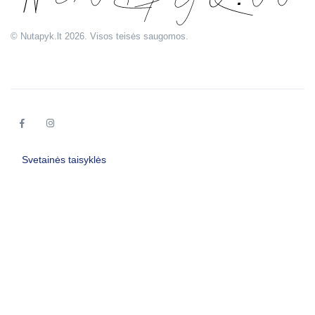
© Nutapyk.lt 2026. Visos teisės saugomos.
Svetainės taisyklės
Užsakymo suma
0.00
€
Krepšelis ir apmokėjimas
Pasirinkti paveikslą
Privatumo politika