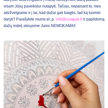
visam Jūsų paveikslui nutapyti. Tačiau, nepaisant to, mes
atsižvelgiame ir į tai, kad dažai gali baigtis, tad ką tuomet
daryti? Parašykite mums el. p.
info@nutapyk.lt
ir papildomą
dažų indelį atsiųsime Jums NEMOKAMAI!