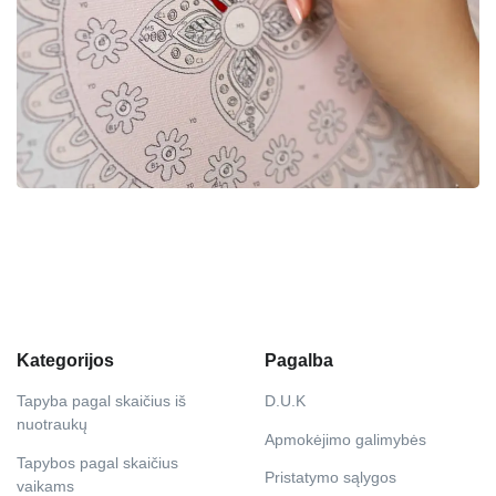
Kategorijos
Pagalba
Tapyba pagal skaičius iš
D.U.K
nuotraukų
Apmokėjimo galimybės
Tapybos pagal skaičius
Pristatymo sąlygos
vaikams