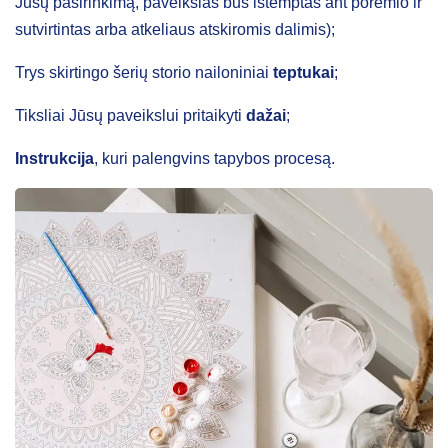
Jūsų pasirinkimą, paveikslas bus ištemptas ant porėmio ir
sutvirtintas arba atkeliaus atskiromis dalimis);
Trys skirtingo šerių storio nailoniniai
teptukai
;
Tiksliai Jūsų paveikslui pritaikyti
dažai
;
Instrukcija
, kuri palengvins tapybos procesą.