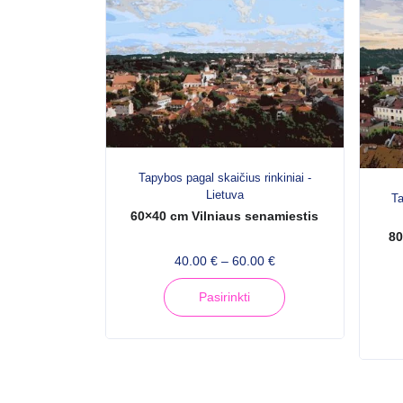
Tapybos pagal skaičius rinkiniai -
Lietuva
Ta
60×40 cm Vilniaus senamiestis
80
P
40.00
€
–
60.00
€
r
T
Pasirinkti
i
h
c
i
e
s
r
a
p
n
r