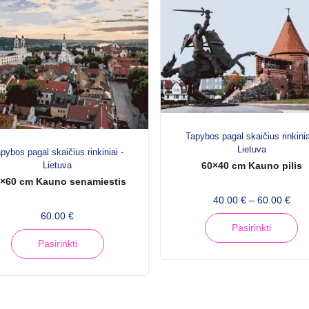
Tapybos pagal skaičius rinkinia
Lietuva
pybos pagal skaičius rinkiniai -
Lietuva
60×40 cm Kauno pilis
×60 cm Kauno senamiestis
P
40.00
€
–
60.00
€
r
60.00
€
T
Pasirinkti
i
T
h
c
Pasirinkti
h
i
e
i
s
r
s
a
p
n
p
r